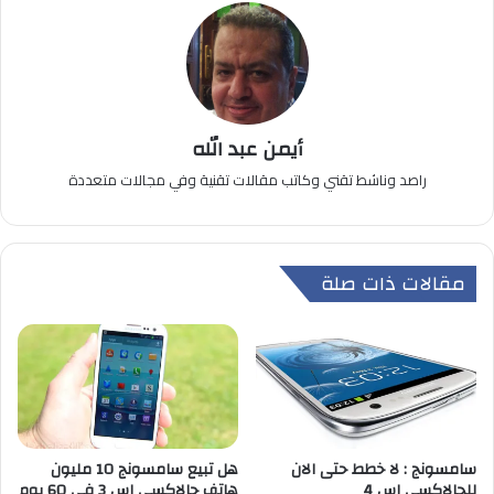
أيمن عبد الله
راصد وناشط تقني وكاتب مقالات تقنية وفي مجالات متعددة
مقالات ذات صلة
سامسونج : لا خطط حتى الان
هل تبيع سامسونج 10 مليون
للجالاكسي اس 4
هاتف جالاكسي اس 3 في 60 يوم