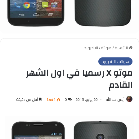
الرئيسية
/
هواتف الاندرويد
هواتف الاندرويد
موتو X رسميا في اول الشهر
القادم
أيمن عبد الله
20 يوليو, 2013
0
1٬441
أقل من دقيقة