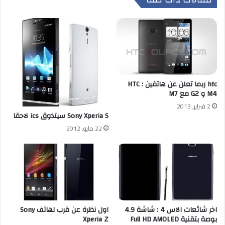
htc ربما تعلن عن هاتفين : HTC
M4 و G2 مع M7
2 فبراير, 2013
Sony Xperia S سيتذوق ics لاحقا
22 مايو, 2012
اخر شائعات الاس 4 : شاشة 4.9
اول نظرة عن قرب لهاتف Sony
بوصة بتقنية Full HD AMOLED
Xperia Z