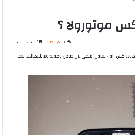
س موتورولا ؟
0
1٬196
أقل من دقيقة
موتو كس ، اول تعاون رسمي بين جوجل وموتورولا للاتصالات بعد