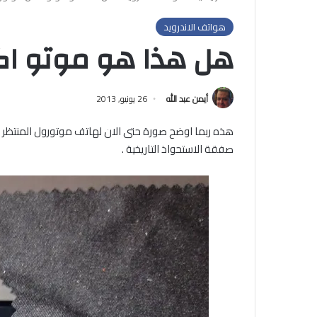
هواتف الاندرويد
هل هذا هو موتو اك
أيمن عبد الله
26 يونيو, 2013
هذه ربما اوضح صورة حتى الان لهاتف موتورول المنتظر 
صفقة الاستحواذ التاريخية .