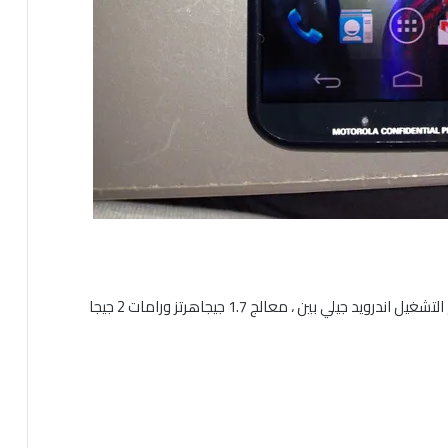
المعلومات المسربة عن الهاتف محدودة ولا تتجاوز نظام التشغيل اندرويد جيلي بين ، معالج 1.7 جيجاهرتز ورامات 2 جيجا