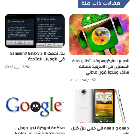
مقالات ذات صلة
بدء تحديث Samsung Galaxy S II
في الولايات المتحدة
الصراع : مايكروسوفت تطلب منك
الشكوى من الاندرويد لتمتلك
22 أبريل, 2012
هاتف ويندوز فون مجاني
5 ديسمبر, 2012
محكمة امريكية تجبر جوجل –
one x و one s الى جيلي بين خلال
موتورولا بالكشف عن تفاصيل
ايام