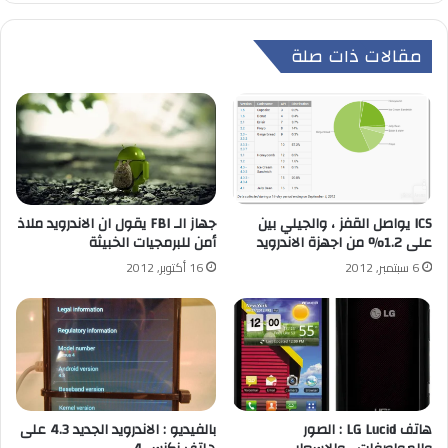
مقالات ذات صلة
ICS يواصل القفز ، والجيلي بين
جهاز الـ FBI يقول ان الاندرويد ملاذ
على 1.2% من اجهزة الاندرويد
أمن للبرمجيات الخبيثة
6 سبتمبر, 2012
16 أكتوبر, 2012
هاتف LG Lucid : الصور
بالفيديو : الاندرويد الجديد 4.3 على