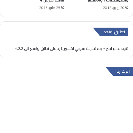
والمواصفات ، والاسعار
هاتف نكزس 4
20 يونيو, 2012
25 مايو, 2013
تعليق واحد
تنبيه:
عالم امير » بدء تحديث سوني اكسبيريا زد على نطاق واسع الى 4.2.2
اترك رد