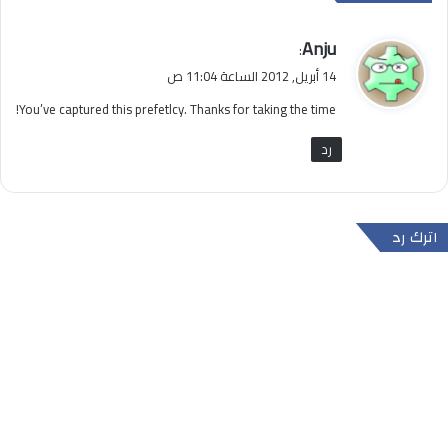
ي
Anju
:
ق
14 أبريل, 2012 الساعة 11:04 ص
و
You’ve captured this prefetlcy. Thanks for taking the time!
ل
رد
اترك رد