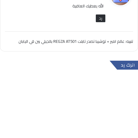
الله يعطيك العافية
ل
رد
تنبيه:
عالم امير » توشيبا تصدر تابلت REGZA AT501 بالجيلي بين في اليابان
اترك رد