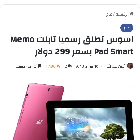
الرئيسية
/
عام
عام
اسوس تطلق رسميا تابلت Memo
Pad Smart بسعر 299 دولار
أيمن عبد الله
10 فبراير, 2013
2
1٬186
أقل من دقيقة