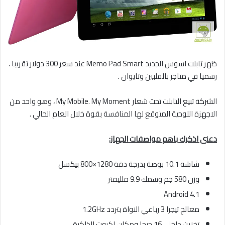
ظهر تابلت اسوس الجديد Memo Pad Smart عند سعر 300 دولار تقريبا ،
رسميا في متاجر بالفلبين وتايوان .
الشركة تبيع التابلت تحت شعار My Mobile. My Moment ، وهو واحد من
الاجهزة اللوحية المتوقع لها المنافسة بقوة خلال العام الحالي .
دعنى اذكرك باهم مواصفات الجهاز:
شاشة 10.1 بوصة بدرجة دقة 1280×800 بيكسل
وزن 580 جم وسمك 9.9 ملليمتر
Android 4.1
معالج تيجرا 3 رباعي النواة بتردد 1.2GHz
تخزين داخلي 16 جيجا ومكان لكروت الذاكرة