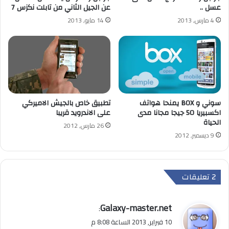
عسل ..
عن الجيل الثاني من تابلت نكزس 7
4 مارس, 2013
14 مايو, 2013
سوني و BOX يمنحا هواتف
تطبيق خاص بالجيش الاميركي
اكسبيريا 50 جيجا مجانا مدى
على الاندرويد قريبا
الحياة
26 مارس, 2012
9 ديسمبر, 2012
‫2 تعليقات
ي
Galaxy-master.net
:
ق
10 فبراير, 2013 الساعة 8:08 م
و