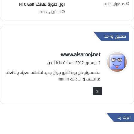
19 فبراير, 2013
اول صورة لهاتف HTC Golf
13 أبريل, 2012
تعليق واحد
ي
www.alsarooj.net
:
ق
1 ديسمبر, 2012 الساعة 11:14 ص
و
سامسونج كل يوم تظهر جوال جديد لمنطقه معينه ولا نعلم
ل
ما السبب وراء ذالك !!!!!!!!!!!!
رد
اترك رد