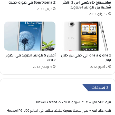
سامسونج جالاكسي اس 3 الاكثر
Sony Xperia Z في صورة جديدة
شعبية بين هواتف الاندرويد
2 يناير, 2013
17 يوليو, 2013
one x و one s الى جيلي بين خلال
أفضل 5 هواتف اندرويد في اكتوبر
ايام
2012
2 أكتوبر, 2012
6 نوفمبر, 2012
‫2 تعليقات
تنبيه:
عالم امير » هكذا سيبدو هاتف Huawei Ascend P2
تنبيه:
عالم امير » صور جديدة مسربة لانحف هاتف في العالم Huawei P6-U06