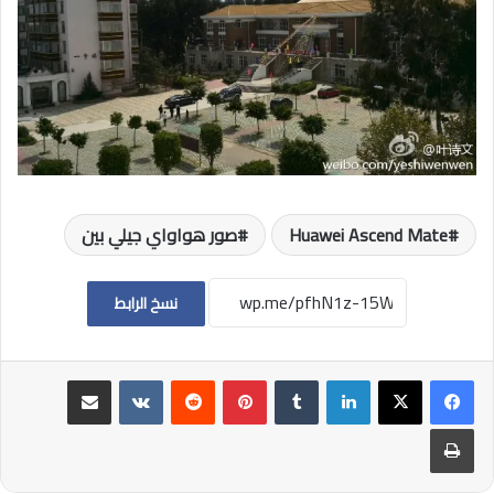
Huawei Ascend Mate
صور هواواي جيلي بين
نسخ الرابط
لينكدإن
بينتيريست
مشاركة عبر البريد
طباعة