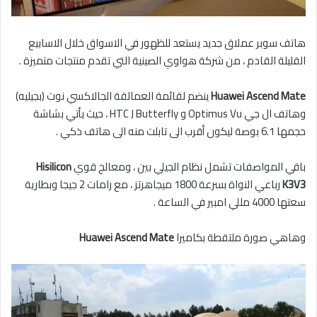
هاتف سوبر عملاق جديد يستعد للظهور في الاسواق خلال الاسابيع
القليلة القادم ، من شركة هواوي الصينية التي تقدم منتجات متميزة .
Huawei Ascend Mate
ينضم لقائمة العمالقة الجالاكسي نوت (بجيليه)
وهاتف ال جي Optimus Vu و HTC J Butterfly ، حيث يأتي بشاشة
حجمها 6.1 بوصة ليكون أقرب الى تابلت منه الى هاتف ذكي .
باقي المواصفات تشمل نظام الجيلي بين ، ومعالج قوي
Hisilicon
K3V3
رباعي النواة بسرعة 1800 ميجاهرتز ، مع رامات 2 جيجا وبطارية
سعتها 4000 مللي امبير في الساعة .
وهاهي صورة ملتقطة بكاميرا
Huawei Ascend Mate