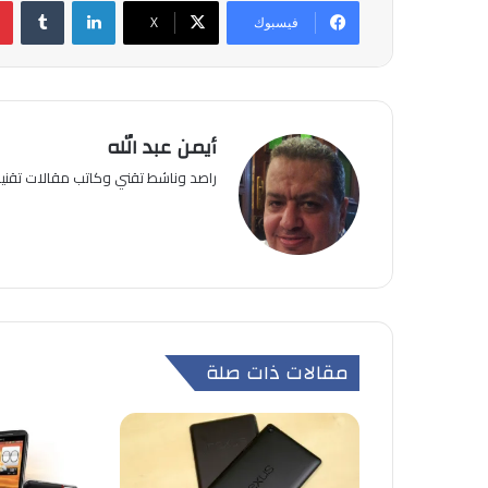
لينكدإن
فيسبوك
‫X
أيمن عبد الله
راصد وناشط تقني وكاتب مقالات تقن
مقالات ذات صلة