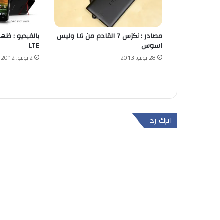
مصادر : نكزس 7 القادم من LG وليس
اسوس
LTE
28 يوليو, 2013
2 يونيو, 2012
اترك رد