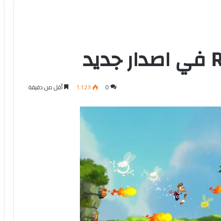
د
0
1٬123
أقل من دقيقة