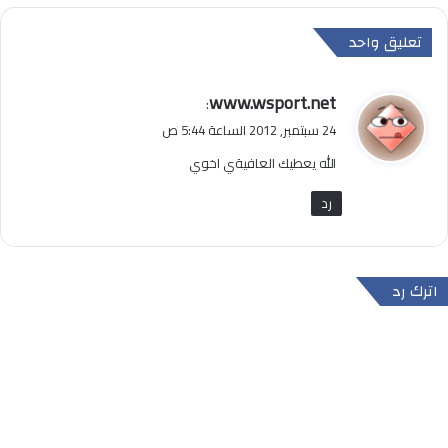
تعليق واحد
ي
www.wsport.net
:
ق
24 سبتمبر, 2012 الساعة 5:44 ص
و
الله يعطيك العافيةي اخوي
ل
رد
اترك رد