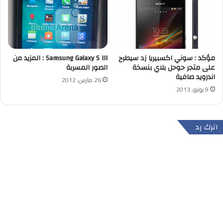
مؤكد : سوني اكسبيريا زد سيطرح
Samsung Galaxy S III : المزيد من
على متجر حوحل بلاي بنسخة
الصور المسربة
اندرويد صافية
26 مارس, 2012
9 يونيو, 2013
اترك رد