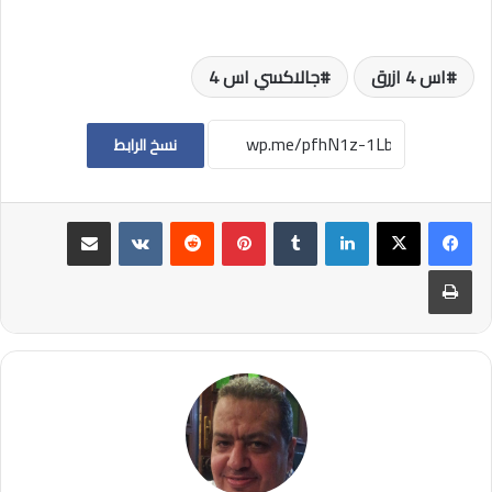
اس 4 ازرق
جالاكسي اس 4
نسخ الرابط
لينكدإن
بينتيريست
مشاركة عبر البريد
طباعة