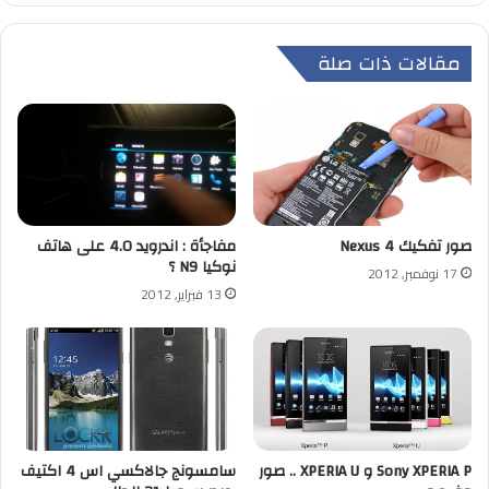
مقالات ذات صلة
مفاجأة : اندرويد 4.0 على هاتف
صور تفكيك Nexus 4
نوكيا N9 ؟
17 نوفمبر, 2012
13 فبراير, 2012
Sony XPERIA P و XPERIA U .. صور
سامسونج جالاكسي اس 4 اكتيف