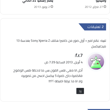
وفيديو
يصدر رسميا 21 الحالي
27 فبراير, 2012
2 يونيو, 2013
‫2 تعليقات
تنبيه:
عالم امير » أول صور من كاميرا هاتف Sony Xperia Z بعدسة 13
ميجابيكسل
ي
f.r.7
:
ق
4 أبريل, 2013 الساعة 7:39 ص
و
أجل انا معي نفس الفون بس ما لاحظة نفس الوضوح
ل
فالكمرة حتى كمرة 5 بيكسل احسن من تصويره
ولا انا ما عرفة اضبطه ؟؟!!!
رد