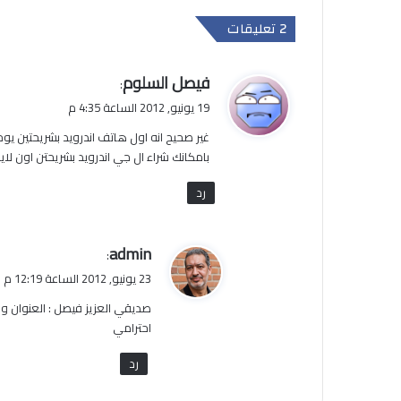
‫2 تعليقات
ي
فيصل السلوم
:
ق
19 يونيو, 2012 الساعة 4:35 م
و
غير صحيح انه اول هاتف اندرويد بشريحتين يوجد
ل
بامكانك شراء ال جي اندرويد بشريحتن اون لاي
رد
ي
admin
:
ق
23 يونيو, 2012 الساعة 12:19 م
و
صديقي العزيز فيصل : العنوان واضح : أول هاتف اندرويد
ل
احترامي
رد