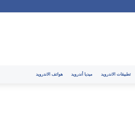
لأندرويد وارتفاع حرارة الهاتف في 2026
تطبيقات الاندرويد
ميديا أندرويد
هواتف الاندرويد