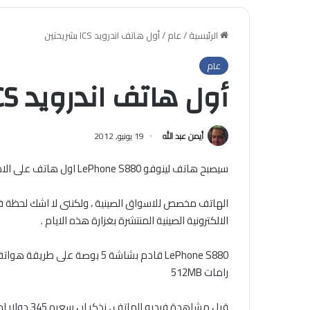
الرئيسية
/
عام
/
أول هاتف اندرويد ICS بشريحتين
عام
أول هاتف اندرويد ICS بشريحتين
أيمن عبد الله
19 يونيو, 2012
سيصبح هاتف لينوفو LePhone S880 اول هاتف على الاطلاق بنظام الاندرويد 4.0 المعروف بـ ICS ويعمل بشريحتين اتصال .
الهاتف مخصص للاسواق الصينية ، ولكننى لا اشك لحظة ف
الالكترونية الصينية المنتشرة بغزارة هذه الايام .
رامات 512MB
قبل مشاهدة فيديو الهاتف ، نذكر ان سعره 345 دولار امريكي .