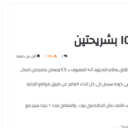
2
1٬188
أقل من دقيقة
ي كونه سيصل الى كل انحاء العالم عن طريق مواقع التجارة
LePhone S880 قادم بشاشة 5 بوصة على طريقة هواتف التابلت مثل الجالاكسي نوت ، والمعالج بتردد 1 جيجا هرتز مع