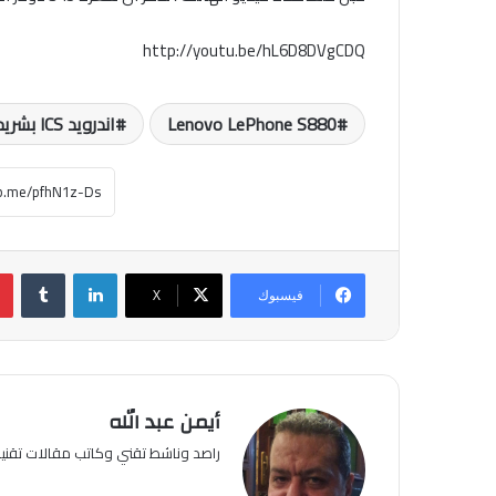
http://youtu.be/hL6D8DVgCDQ
Lenovo LePhone S880
اندرويد ICS بشريحتين
لينكدإن
فيسبوك
‫X
أيمن عبد الله
راصد وناشط تقني وكاتب مقالات تقن