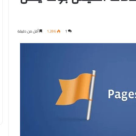
1
1٬286
أقل من دقيقة