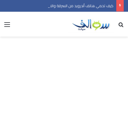
كيف تحمي هاتف أندرويد من السرقة والاحتيال؟ أهم إعدادات الأمان في 2026
بحث عن
الق