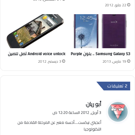
22 مايو, 2012
Samsung Galaxy S3 .. بلون Purple
Android voice unlock تصل للصين
19 مارس, 2013
3 ديسمبر, 2012
‫2 تعليقات
ي
أبو ريان
:
ق
3 أبريل, 2012 الساعة 12:20 ص
و
أعجبني نيكست….أحسه معبر عن المرحلة القادمة من
ل
التكنولوجيا