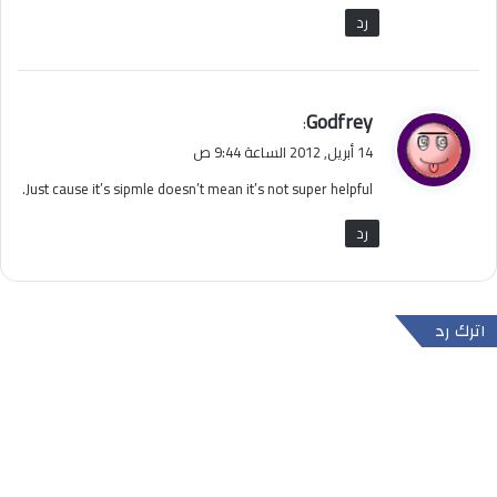
رد
ي
Godfrey
:
ق
14 أبريل, 2012 الساعة 9:44 ص
و
Just cause it’s sipmle doesn’t mean it’s not super helpful.
ل
رد
اترك رد