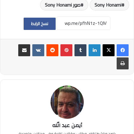
Sony Honami
صور Sony Honami
نسخ الرابط
لينكدإن
بينتيريست
مشاركة عبر البريد
طباعة
أيمن عبد الله
راصد وناشط تقني وكاتب مقالات تقنية وفي مجالات متعددة