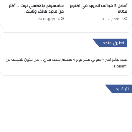
أفضل 5 هواتف اندرويد في اكتوبر
سامسونج جالاكسي نوت … أكثر
2012
من مجرد هاتف وتابلت .
6 نوفمبر, 2012
16 فبراير, 2012
تعليق واحد
تنبيه:
عالم امير » سوني تحجز يوم 4 سبتمبر لحدث تقني .. هل يكون للكشف عن
Honami
اترك رد