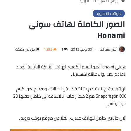
الرئيسية
/
هواتف الاندرويد
هواتف الاندرويد
الصور الكاملة لهاتف سوني
Honami
أيمن عبد الله
30 يونيو, 2013
1
1٬293
أقل من دقيقة
سوني Honami هو الاسم الكودي لهاتف الشركة اليابانية الجديد
القادم تحت لواء عائلة اكسبيريا .
الهاتف يشاع انه قادم بشاشة 5 انش Full Hd ، ومعالج كوالكوم
Snapdragon 800 مع 2 جيجا رامات ، بالاضافة الى كاميرا دقتها 20
ميجابيكسل .
الان جاليري كامل للهاتف مسرب ، نقلا عن موقع بوكت درويد .