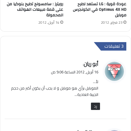
عودة قوية : LG تستعد لطرح
رويترز : سامسونج تطيح بنوكيا من
Optimus 4X HD في الكونجرس
على قمة مبيعات الهواتف
موبايل
المحمولة
23 فبراير, 2012
14 أبريل, 2012
ي
أبو ريان
:
ق
16 أبريل, 2012 الساعة 9:06 ص
و
لأ…
ل
الموبايل برأي هو موبايل و لا يجب أن يكون أكبر من حجم
الجيبة العادية…
رد