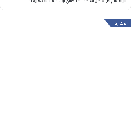
تنبيه:
عالم امير » هل نشاهد الجالاكسي نوت 3 بشاشة 6.3 بوصة
اترك رد