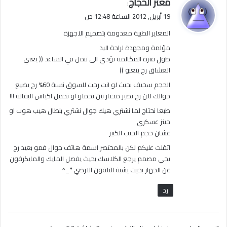
ي
معتز الحجاج
:
ق
19 أبريل, 2012 الساعة 12:48 ص
و
المعاير الطبية معدومة بتصميم الاجهزة
ل
مؤلمة ومجهدة لراحة اليد
طول فترة المكالمة تؤدي الى تنمل في الساعد (( يعني
العشاق رح يتعبو ))
الحجم سخيف بحيث لو انت رحت للسوق نسبة 60% رح يضيع
جوالك لان رح تصير محتار بين تحملو او تحمل اكياس البقالة !!!
طبعا نحتاج لما نشتري هيك جوال نشتري بنطال هيب هوب او
جينز عسكري
عشان حجم الجيب الكبير
اثقلت عليكم لكن بالمختصر اسمة هاتف جوال فمو بعيد رح
يجي مصمم يرجع الكلاسك بحيث يفصل المايك والمايكرفون
عن الجهاز بحيث يشبة التلفون الارضي *_^
رد