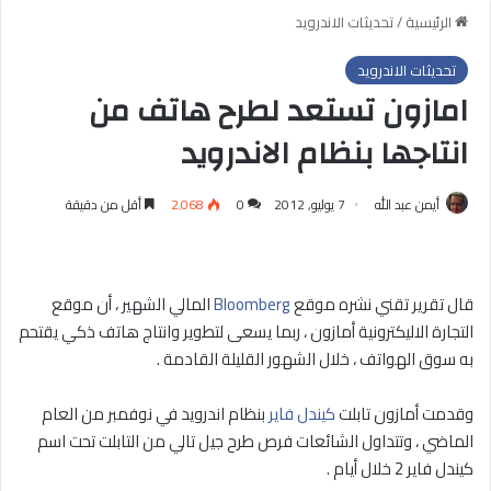
الرئيسية
/
تحديثات الاندرويد
تحديثات الاندرويد
امازون تستعد لطرح هاتف من
انتاجها بنظام الاندرويد
أيمن عبد الله
7 يوليو, 2012
0
2٬068
أقل من دقيقة
قال تقرير تقني نشره موقع
Bloomberg
المالي الشهير ، أن موقع
التجارة الاليكترونية أمازون ، ربما يسعى لتطوير وانتاج هاتف ذكي يقتحم
به سوق الهواتف ، خلال الشهور القليلة القادمة .
وقدمت أمازون تابلت
كيندل فاير
بنظام اندرويد في نوفمبر من العام
الماضي ، وتتداول الشائعات فرص طرح جيل تالي من التابلت تحت اسم
كيندل فاير 2 خلال أيام .