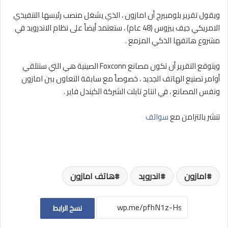
ويقول تقرير بلومبيرج أن امازون ، الذي يشغل منصب رئيسها التنفيذي
الامريكي جيف بيزوس (48 عام) ، ستعتمد أيضاً على نظام الاندرويد في
مشروع هاتفها الذكي المزمع .
ويتوقع التقرير أن تكون مصانع Foxconn الصينية هي التي ستتلقي
أوامر تصنيع الهاتف الجديد ، خصوصاً مع سابقة التعاون بين امازون
ونفس المصانع ، في انتاج تابلت الشركة الكيندل فاير .
تنشر بالتزامن مع
سوالف
امازون
اندرويد
هاتف امازون
نسخ الرابط