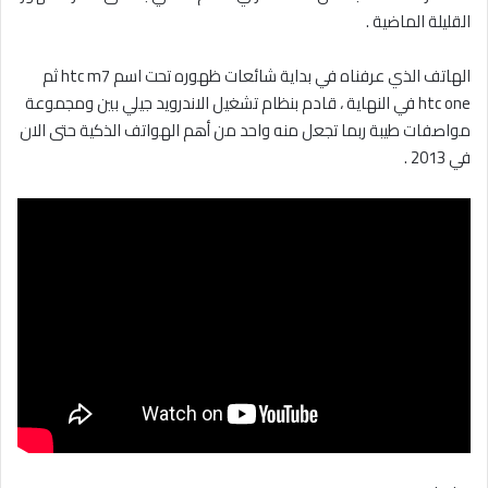
القليلة الماضية .
الهاتف الذي عرفناه في بداية شائعات ظهوره تحت اسم htc m7 ثم
htc one في النهاية ، قادم بنظام تشغيل الاندرويد جيلي بين ومجموعة
مواصفات طيبة ربما تجعل منه واحد من أهم الهواتف الذكية حتى الان
في 2013 .