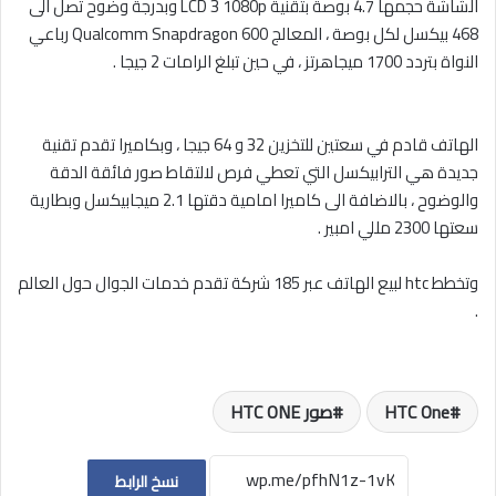
الشاشة حجمها 4.7 بوصة بتقنية LCD 3 1080p وبدرجة وضوح تصل الى
468 بيكسل لكل بوصة ، المعالج Qualcomm Snapdragon 600 رباعي
النواة بتردد 1700 ميجاهرتز ، في حين تبلغ الرامات 2 جيجا .
الهاتف قادم في سعتين للتخزين 32 و 64 جيجا ، وبكاميرا تقدم تقنية
جديدة هي الترابيكسل التي تعطي فرص لالتقاط صور فائقة الدقة
والوضوح ، بالاضافة الى كاميرا امامية دقتها 2.1 ميجابيكسل وبطارية
سعتها 2300 مللي امبير .
وتخطط htc لبيع الهاتف عبر 185 شركة تقدم خدمات الجوال حول العالم
.
HTC One
صور HTC ONE
نسخ الرابط