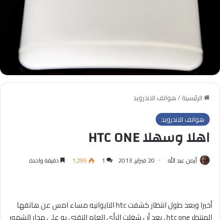
الرئيسية
/
هواتف الاندرويد
هواتف الاندرويد
اهلا وسهلا HTC ONE
أيمن عبد الله
20 فبراير, 2013
1
1٬295
دقيقة واحدة
أخيرا وبعد طول انتظار كشفت htc التايوانيه مساء امس عن هاتفها
المنتظر htc one ، بعد أن شغلت الرأي العام التقني به على مدار الشهور