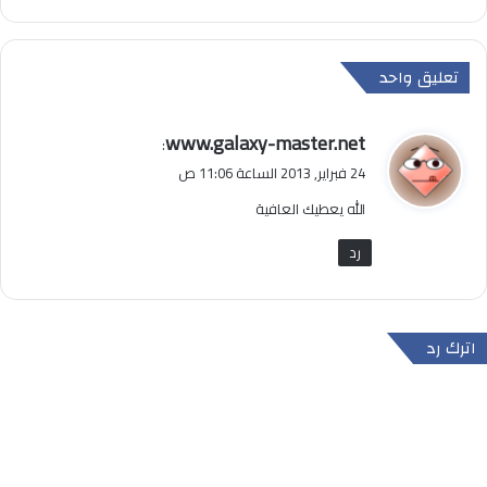
تعليق واحد
ي
www.galaxy-master.net
:
ق
24 فبراير, 2013 الساعة 11:06 ص
و
الله يعطيك العافية
ل
رد
اترك رد