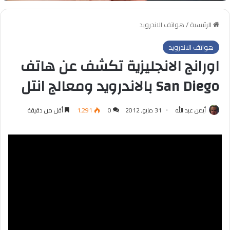
الرئيسية
/
هواتف الاندرويد
هواتف الاندرويد
اورانج الانجليزية تكشف عن هاتف
San Diego بالاندرويد ومعالج انتل
أيمن عبد الله
31 مايو, 2012
0
1٬291
أقل من دقيقة