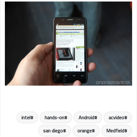
intel
hands-on
Android
acvideo
san diego
orange
Medfield