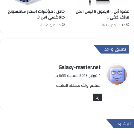
عفوا أبل : الايفون 5 ليس انحل
خاص : مؤشرات اسعار سامسونج
هاتف ذكي ..
جالاكسي اس 3
13 سبتمبر, 2012
13 مايو, 2012
تعليق واحد
ي
Galaxy-master.net
:
ق
4 فبراير, 2013 الساعة 6:55 م
و
يسلمو والله يعطيك العافية
ل
رد
اترك رد