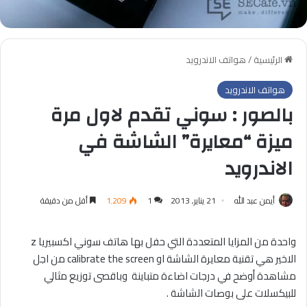
الرئيسية
/
هواتف الاندرويد
هواتف الاندرويد
بالصور : سوني تقدم لاول مرة
ميزة “معايرة” الشاشة في
الاندرويد
أيمن عبد الله
21 يناير, 2013
1
1٬209
أقل من دقيقة
واحدة من المزايا المتعددة التي حفل بها هاتف سوني اكسبيريا z
الاخير هي تقنية معايرة الشاشة او calibrate the screen من اجل
مشاهدة أوضح في درجات اضاءة متباينة وباقصى توزيع مثالي
للبيكسلات على بوصات الشاشة .