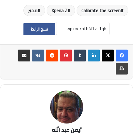
calibrate the screen
Xperia Z
مميز
نسخ الرابط
لينكدإن
بينتيريست
مشاركة عبر البريد
طباعة
أيمن عبد الله