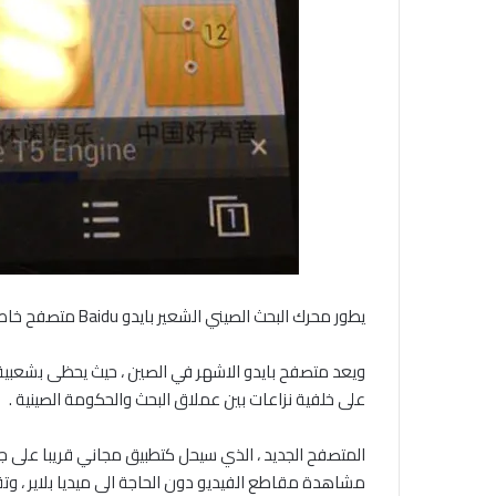
يطور محرك البحث الصيني الشعير بايدو Baidu متصفح خاص لهواتف وتابلت الاندرويد بمزايا خاصة وفريدة .
ويعد متصفح بايدو الاشهر في الصين ، حيث يحظى بشعبية
على خلفية نزاعات بين عملاق البحث والحكومة الصينية .
المتصفح الجديد ، الذي سيحل كتطبيق مجاني قريبا على 