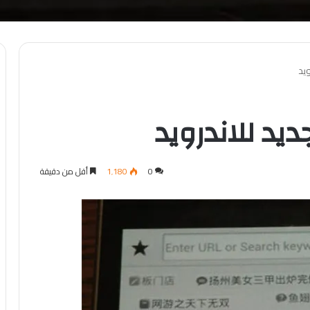
يد
يد للاندرويد
0
1٬180
أقل من دقيقة