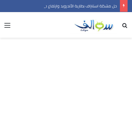
حل مشكلة استنزاف بطارية الأندرويد وارتفاع حرارة الهاتف في 2026
بحث عن
الق