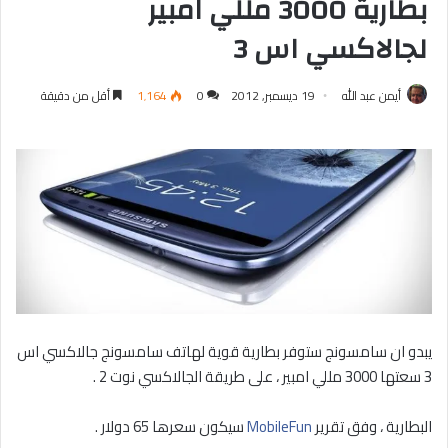
بطارية 3000 مللي امبير
لجالاكسي اس 3
أيمن عبد الله
19 ديسمبر, 2012
0
1٬164
أقل من دقيقة
يبدو ان سامسونج ستوفر بطارية قوية لهاتف سامسونج جالاكسي اس
3 سعتها 3000 مللي امبير ، على طريقة الجالاكسي نوت 2 .
البطارية ، وفق تقرير
MobileFun
سيكون سعرها 65 دولار .