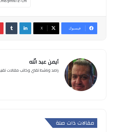
لينكدإن
فيسبوك
‫X
أيمن عبد الله
راصد وناشط تقني وكاتب مقالات تقن
مقالات ذات صلة