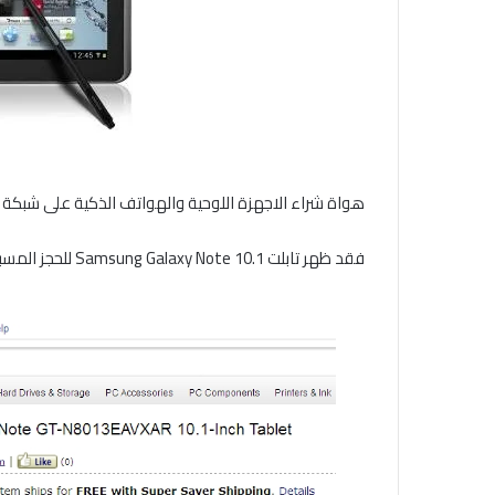
هواة شراء الاجهزة اللوحية والهواتف الذكية على شبكة الا
فقد ظهر تابلت Samsung Galaxy Note 10.1 للحجز المسبق على متجر امازون بسعر 550 دولار