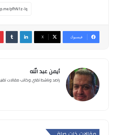
لينكدإن
فيسبوك
‫X
أيمن عبد الله
راصد وناشط تقني وكاتب مقالات تقن
مقالات ذات صلة