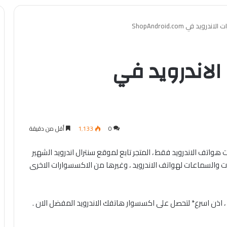
يد في ShopAndroid.com
اندرويد في
0
1٬133
أقل من دقيقة
اتف الاندرويد فقط ، المتجر تابع لموقع سنترال اندرويد الشهير
ات والسماعات لهواتف الاندرويد ، وغيرها من الاكسسوارات الاخرى