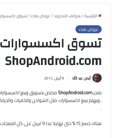
الرئيسية
/
هواتف الاندرويد
/
عروض شراء
/
تسوق اكسسوارات الاندرو
عروض شراء
تسوق اكسسوارات ال
ShopAndroid.com
أيمن عبد الله
8 أبريل, 2012
متجر
ShopAndroid.com
مختص بتسويق وبيع اكسسوارات هو
، ويهتم ببيع اكسسوارات مثل الشواحن والكفرات والجراب
.
هناك خصم 15% حتى نهاية غدا 9 ابريل على كل المنتجات ، اذن اسرع* لتحصل على اكسسوار هاتفك الاندرويد المفضل الان .