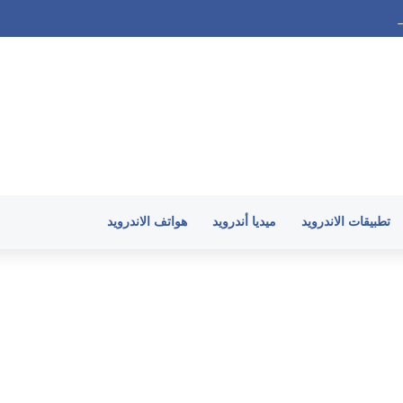
لأندرويد وارتفاع حرارة الهاتف في 2026
تطبيقات الاندرويد
ميديا أندرويد
هواتف الاندرويد