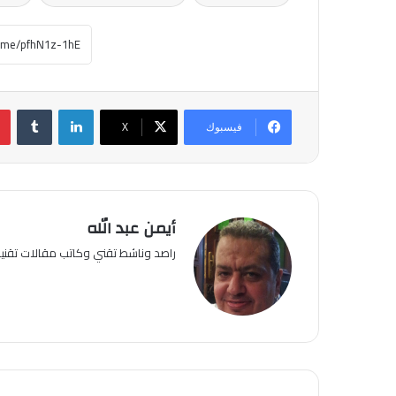
لينكدإن
فيسبوك
‫X
أيمن عبد الله
راصد وناشط تقني وكاتب مقالات تقن