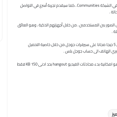
الاصدار الجديد سيتيح التواصل عبر ميزة المنتديات الجديدة في الشبكة Communities ، كما سيقدم تجربة أسرع في التواصل
لة .
الصور بين المستخدمين ، من خلال أجهزتهم الذكية ، وهو العائق
ة .
ويعطي التطبيق لمستخدمي الاندرويد امكانية تخزين حتى 5 جيجا مجانا على سيرفرات جوجل من خلال خاصية التحميل
كما شهد التطبيق في صورته الجديدة ميزة رائعة جديدة هو امكانية بدء محادثات الفيديو hangout بحد ادنى 150 KB فقط
يز