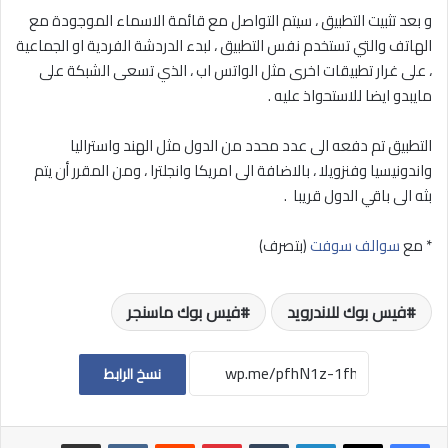
و بعد تثبيت التطبيق ، سيتم التواصل مع قائمة الاسماء الموجودة مع
الهاتف والتي تستخدم نفس التطبيق ، لبدء الدردشة الفردية او الجماعية
، على غرار تطبيقات اخرى مثل الواتس اب ، الذي تسعى الشبكة على
مايبدو ايضا للاستحواذ عليه .
التطبيق تم دفعه الى عدد محدد من الدول مثل الهند واستراليا
واندونيسيا وفنزويلا ، بالاضافة الى امريكا وانجلترا ، ومن المقرر أن يتم
بثه الى باقي الدول قريبا .
* مع
سوالف سوفت
(بتصرف)
فيس بوك للاندرويد
فيس بوك ماسنجر
نسخ الرابط
لينكدإن
بينتيريست
مشاركة عبر البريد