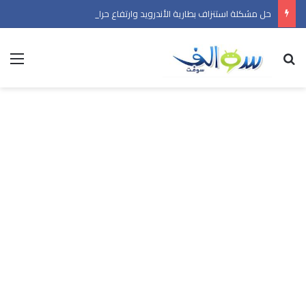
حل مشكلة استنزاف بطارية الأندرويد وارتفاع حرارة الهاتف في 2026
بحث عن
الق