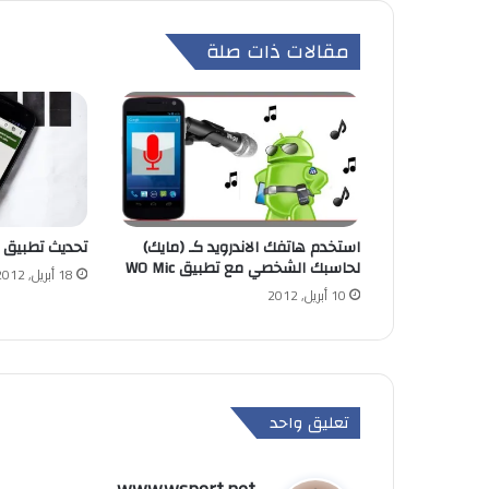
مقالات ذات صلة
استخدم هاتفك الاندرويد كـ (مايك)
تحديث تطبيق ج
لحاسبك الشخصي مع تطبيق WO Mic
18 أبريل, 2012
10 أبريل, 2012
تعليق واحد
ي
www.wsport.net