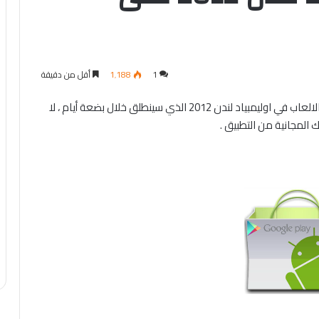
1
1٬188
أقل من دقيقة
لو كنت ترغب لحظيا في متابعة نتائج كل الالعاب او بعض الالعاب في اوليمبياد لندن 2012 الذي سينطلق خلال بضعة أيام ، لا
المجانية من التطبيق .