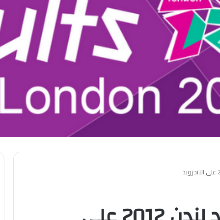
تطبيق نتائج اوليمبياد لندن 2012 على