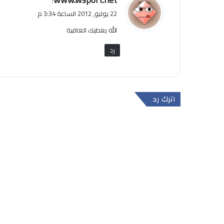
:
ق
22 يوليو, 2012 الساعة 3:34 م
و
الله يعطيك العافية
ل
رد
اترك رد