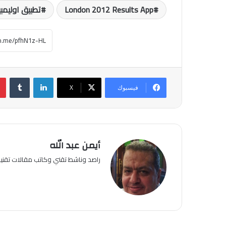
London 2012 Results App
تطبيق اوليمبي
لينكدإن
فيسبوك
‫X
أيمن عبد الله
راصد وناشط تقني وكاتب مقالات تقن