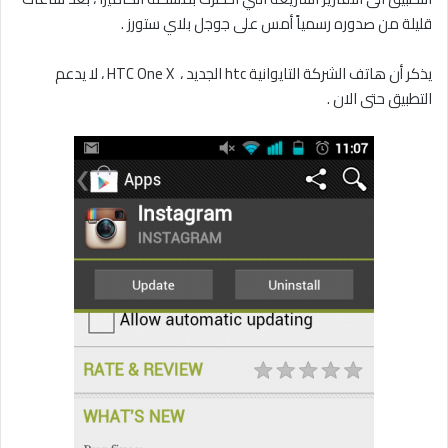
قليلة من صدوره رسمياً أمس على جوجل بلاي ستورز .
يذكر أن هاتف الشركة التايوانية htc الجديد ، HTC One X ، لا يدعم
التطبيق حتى الان .