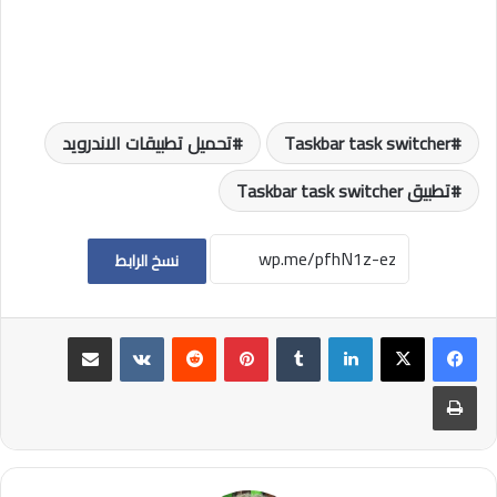
Taskbar task switcher
تحميل تطبيقات الاندرويد
تطبيق Taskbar task switcher
نسخ الرابط
لينكدإن
بينتيريست
مشاركة عبر البريد
طباعة