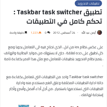
تطبيقات الاندرويد
تطبيق Taskbar task switcher :
تحكم كامل في التطبيقات
أيمن عبد الله
24 أغسطس, 2012
0
1٬223
دقيقة واحدة
على عكس نظام ios من ابل ، الذي تحتاج فيه الى التعامل يدويا ومع
كل تطبيق على حده لغلقة ، حتى لا يستهلك من موارد البطارية والهاتف
، يتميز نظام الاندرويد بتطبيقات للتعامل مع مثل هذا الامر بكفاءة تامة
.
Taskbar task switcher واحد من التطبيقات التي تتعامل بكفاءة مع
حالة ادارة التطبيقات المختلفة وغلق الغير مستخدم منه وادارة
التطبيقات التي تستخدمها باستمرار ، من أجل أداء أفضل وأسرع وأكثر
إستجابة لهاتفك .