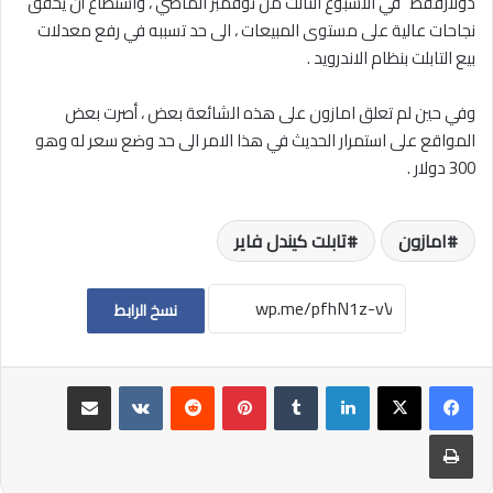
دولارفقط” في الاسبوع الثالث من نوفمبر الماضي ، واستطاع أن يحقق
نجاحات عالية على مستوى المبيعات ، الى حد تسببه في رفع معدلات
بيع التابلت بنظام الاندرويد .
وفي حين لم تعلق امازون على هذه الشائعة بعض ، أصرت بعض
المواقع على استمرار الحديث في هذا الامر الى حد وضع سعر له وهو
300 دولار .
امازون
تابلت كيندل فاير
نسخ الرابط
لينكدإن
بينتيريست
مشاركة عبر البريد
طباعة