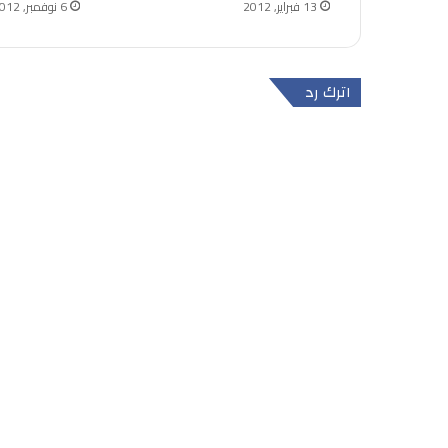
13 فبراير, 2012
6 نوفمبر, 2012
اترك رد