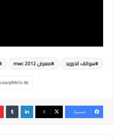
سوالف اندرويد
معرض mwc 2012
لينكدإن
فيسبوك
‫X