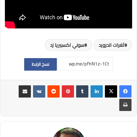
ثغرات اندرويد
سوني اكسبيريا زد
نسخ الرابط
لينكدإن
بينتيريست
مشاركة عبر البريد
طباعة