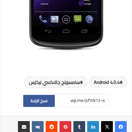
Android 4.0.4
سامسونج جالاكسي نيكزس
نسخ الرابط
لينكدإن
بينتيريست
مشاركة عبر البريد