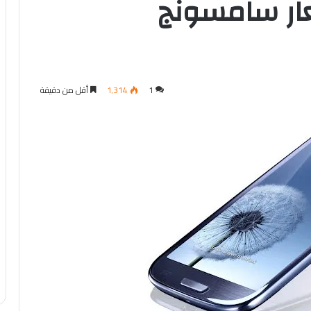
ار سامسونج
1
1٬314
أقل من دقيقة