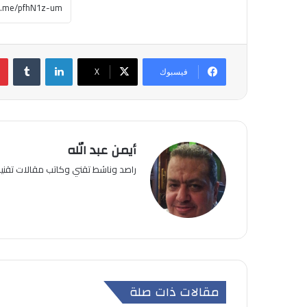
لينكدإن
فيسبوك
‫X
أيمن عبد الله
راصد وناشط تقني وكاتب مقالات تقن
مقالات ذات صلة