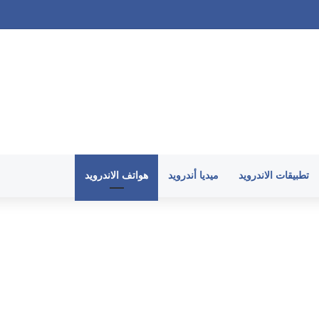
ندرويد وارتفاع حرارة الهاتف في 2026
تطبيقات الاندرويد
ميديا أندرويد
هواتف الاندرويد