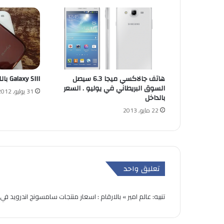
هاتف جالاكسي ميجا 6.3 سيصل
Galaxy SIII باللون الاحمر … فيديو
السوق البريطاني في يوليو . السعر
31 يوليو, 2012
بالداخل
22 مايو, 2013
تعليق واحد
تنبيه:
عالم امير » بالارقام : اسعار منتجات سامسونج اندرويد في