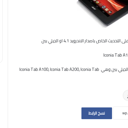
الخاص باصدار الاندرويد 4.1 او الجيلي بين
كما اضافت الشركة أن عدد أخر من الاجهزة لن تحدث الى الجيلي بين وهي Iconia Tab A100, Iconia Tab A200, Iconia Tab
نسخ الرابط