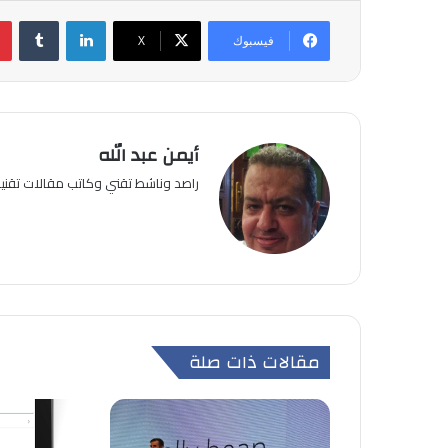
لينكدإن
فيسبوك
‫X
أيمن عبد الله
راصد وناشط تقني وكاتب مقالات تقن
مقالات ذات صلة