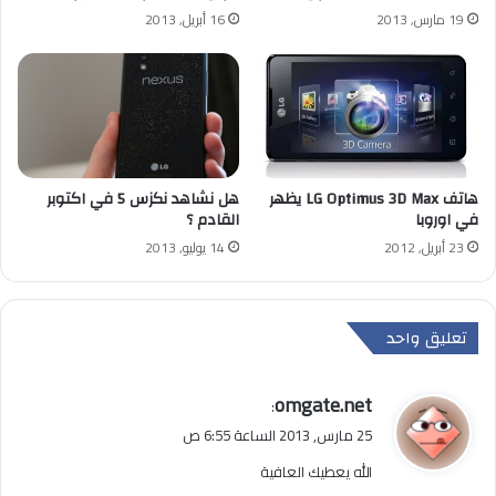
19 مارس, 2013
16 أبريل, 2013
هاتف LG Optimus 3D Max يظهر
هل نشاهد نكزس 5 في اكتوبر
في اوروبا
القادم ؟
23 أبريل, 2012
14 يوليو, 2013
تعليق واحد
ي
omgate.net
:
ق
25 مارس, 2013 الساعة 6:55 ص
و
الله يعطيك العافية
ل