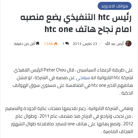
هواتف الاندرويد
رئيس htc التنفيذي يضع منصبه
امام نجاح هاتف htc one
أيمن عبد الله
23 مارس, 2013
1
1٬566
أقل من دقيقة
على طريقة الزعماء السياسيين ، قال Peter Chou الرئيس التنفيذي
لشركة htc التايوانية انه
سيتنحى
عن منصبه في الشركة ، لو فشل
هاتفهم الاخير htc one في المنافسة على مستوى سوق الهواتف
الذكية .
وتعاني الشركة التايوانية ، رغم تقديمها منتجات عالية الجودة والتصميم
، من تذبذب وتراجع في الارباح منذ منتصف عام 2011 ، وطوال عام
2012 ، وتضع رهانها على هاتف one لتسترد مافقدته طوال الشهور
العجاف الماضية .