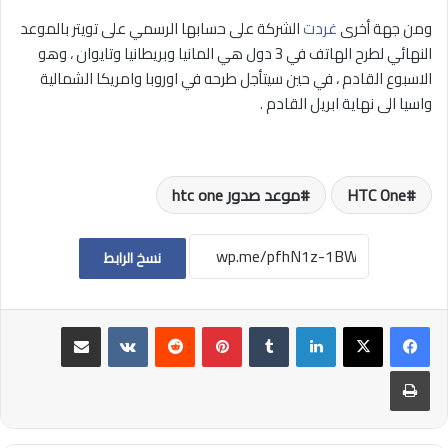
ومن جهة أخرى
غردت
الشركة على حسابها الرسمي على تويتر بالموعد
النهائي لطرح الهاتف في 3 دول هي المانيا وبريطانيا وتايوان ، وهو
الاسبوع القادم ، في حين سيتأجل طرحه في اوروبا وامريكا الشمالية
واسيا الى نهاية ابريل القادم .
HTC One
موعد صدور htc one
نسخ الرابط
لينكدإن
بينتيريست
مشاركة عبر البريد
طباعة