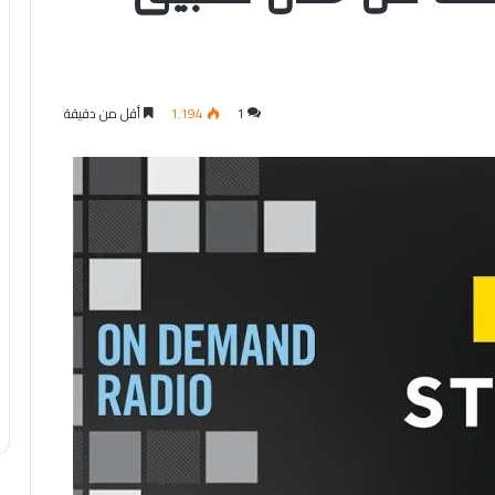
1
1٬194
أقل من دقيقة