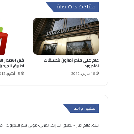
مقالات ذات صلة
عام على متجر أمازون لتطبيقات
قبل الاصدار ا
الاندرويد
تطبيق الجيميل لل
16 مارس, 2012
15 أكتوبر, 2012
تعليق واحد
تنبيه:
عالم امير » تطبيق الشريط العربي-موبي تيكر للاندرويد .. م