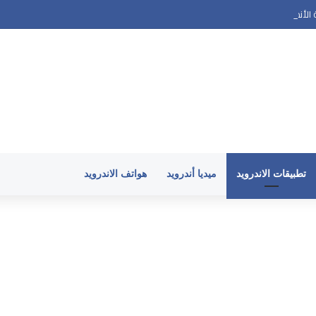
ندرويد وارتفاع حرارة الهاتف في 2026
تطبيقات الاندرويد
ميديا أندرويد
هواتف الاندرويد