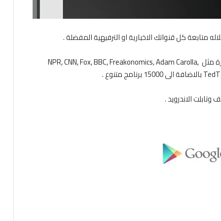
التطبيق يتيح لك الاستماع الى محطات اذاعية عالمية شهيرة مثل NPR, CNN, Fox, BBC, Freakonomics, Adam Carolla,
 متنوع .
وتابلت الاندرويد .