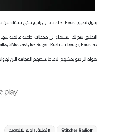
يحول تطبيق Stitcher Radio الى راديو ذكي يمكنك من خلاله متابعة كل قنواتك الاخبارية او الترفيهية المفضلة .
TedTalks, SModcast, Joe Rogan, Rush Limbaugh, Radiolab بالاضافة الى 15000 برنامج
هواة الراديو يمكنهم التقاط نسختهم المجانية الان لهواتف 
Stitcher Radio
تطبيق راديو للاندرويد