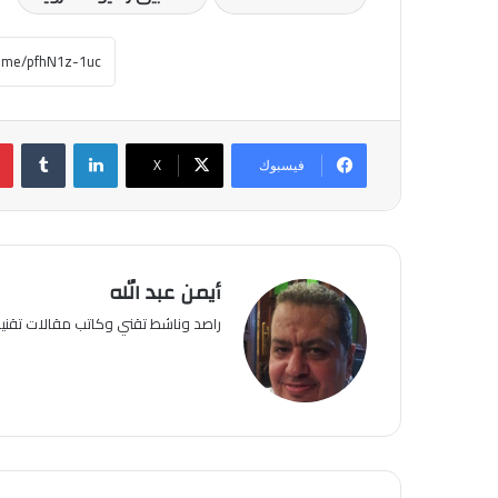
لينكدإن
فيسبوك
‫X
أيمن عبد الله
راصد وناشط تقني وكاتب مقالات تقن