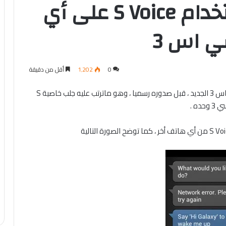
سامسونج تمنع استخدام S Voice على أي
ي اس 3
0
1٬202
أقل من دقيقة
الى تسريب فيرم وير هاتف الجالاكسي اس 3 الجديد ، قبل صدوره رسميا ، وهو ماترتب عليه جلب خاصية S