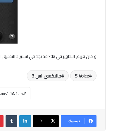
و كان فريق التطوير في xda قد نجح في استيراد التطبيق الى أي هاتف يعمل بنظام الاندرويد 4.0 وأعلى
S Voice
جالاكسي اس 3
لينكدإن
فيسبوك
‫X