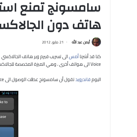
هاتف دون الجالاكس
أيمن عبد الله
21 مايو, 2012
كنا قد أشرنا
أمس
Voice الى هواتف أخرى ، وهي الميزة المخصصة للجالاكسي 3 وحده .
اليوم
فاندرويد
تقول أن سامسونج عطلت الوصول الى S Voice من أي هاتف أخر ، كما توضح الصورة التالية