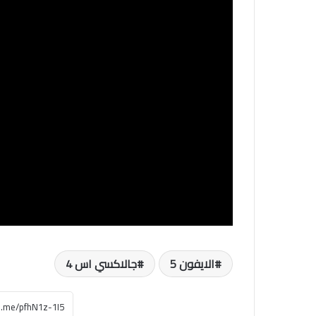
الايفون 5
جالاكسي اس 4