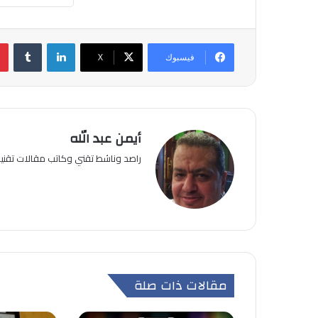
لينكدإن
فيسبوك
‫X
أيمن عبد الله
راصد وناشط تقني وكاتب مقالات تقن
مقالات ذات صلة