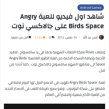
Android Games
شاهد اول فيديو للعبة Angry
Birds Space على جالاكسي نوت
أيمن عبد الله
10 مارس, 2012
0
1٬233
أقل من دقيقة
وضعت Rovio شركة الالعاب الشهيرة يدها في يد سامسونج ، لتنفرد
الأخيرة بإضافة النسخة الاخيرة من لعبة الطيور الغاضبة Angry Birds
Space الى هاتفها الشهير سامسونج جالاكسي نوت ، كما
أشرنا
من
قبل .
لعبة Angry Birds Space ظهرت في الديمو الاول لها اليوم فقط في
مقطع على شبكة اليوتيوب ، وهو يصور طريقة اللعب في الاصدار الجديد
من اللعبة الأكثر شعبية وانتشاراً في العالم .