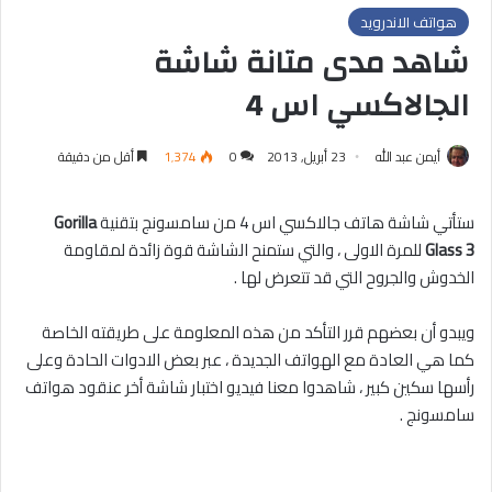
هواتف الاندرويد
شاهد مدى متانة شاشة
الجالاكسي اس 4
أيمن عبد الله
23 أبريل, 2013
0
1٬374
أقل من دقيقة
ستأتي شاشة هاتف جالاكسي اس 4 من سامسونج بتقنية
Gorilla
Glass 3
للمرة الاولى ، والتي ستمنح الشاشة قوة زائدة لمقاومة
الخدوش والجروح التي قد تتعرض لها .
ويبدو أن بعضهم قرر التأكد من هذه المعلومة على طريقته الخاصة
كما هي العادة مع الهواتف الجديدة ، عبر بعض الادوات الحادة وعلى
رأسها سكين كبير ، شاهدوا معنا فيديو اختبار شاشة أخر عنقود هواتف
سامسونج .