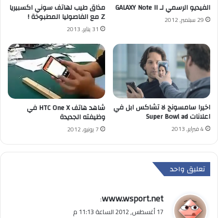
الفيديو الرسمي لـ GALAXY Note II
مذاق طيب لهاتف سوني اكسبيريا
Z مع الفاصوليا المطبوخة !
29 سبتمبر, 2012
31 يناير, 2013
اخيرا سامسونج لا تشاكس ابل في
شاهد هاتف HTC One X في
اعلانات Super Bowl ad
وظيفته الجديدة
4 فبراير, 2013
7 يونيو, 2012
تعليق واحد
ي
www.wsport.net
:
ق
17 أغسطس, 2012 الساعة 11:13 م