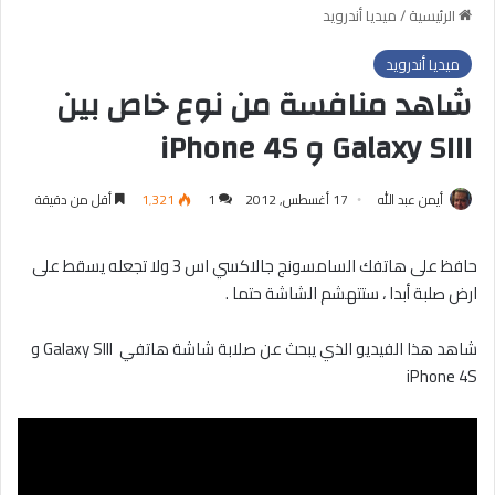
الرئيسية
/
ميديا أندرويد
ميديا أندرويد
شاهد منافسة من نوع خاص بين
Galaxy SIII و iPhone 4S
أيمن عبد الله
17 أغسطس, 2012
1
1٬321
أقل من دقيقة
حافظ على هاتفك السامسونج جالاكسي اس 3 ولا تجعله يسقط على
ارض صلبة أبدا ، ستتهشم الشاشة حتما .
شاهد هذا الفيديو الذي يبحث عن صلابة شاشة هاتفي Galaxy SIII و
iPhone 4S