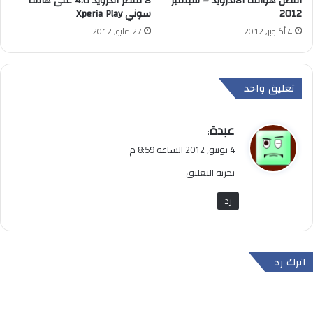
افضل هواتف الاندرويد – سبتمبر
لا تنتظر اندرويد 4.0 على هاتف
2012
سوني Xperia Play
4 أكتوبر, 2012
27 مايو, 2012
تعليق واحد
ي
عبدة
:
ق
4 يونيو, 2012 الساعة 8:59 م
و
تجربة التعليق
ل
رد
اترك رد