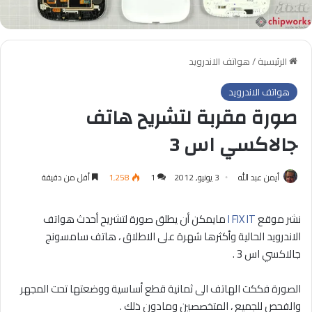
الرئيسية
/
هواتف الاندرويد
هواتف الاندرويد
صورة مقربة لتشريح هاتف
جالاكسي اس 3
أيمن عبد الله
3 يونيو, 2012
1
1٬258
أقل من دقيقة
نشر موقع
I FIX IT
مايمكن أن يطلق صورة لتشريح أحدث هواتف
الاندرويد الحالية وأكثرها شهرة على الاطلاق ، هاتف سامسونج
جالاكسي اس 3 .
الصورة فككت الهاتف الى ثمانية قطع أساسية ووضعتها تحت المجهر
والفحص للجميع ، المتخصصين ومادون ذلك .