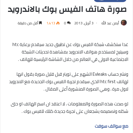
صورة هاتف الفيس بوك بالاندرويد
أيمن عبد الله
3 أبريل, 2013
0
1٬413
أقل من دقيقة
غدا ستكشف شبكة الفيس بوك عن تطبيق جديد سيقدم برعاية htc
وسيتيح لمستخدم هواتف الاندرويد بمشاهدة تحديثات الشبكة
الاجتماعية الاولى في العالم من خلال الشاشة الرئيسية للهاتف .
ونشر حساب Evleaks الشهير على تويتر قبل قليل صورة يقول انها
لهاتف htc first الذي سيقدم تجربة الفيس بوك الجديدة مع الاندرويد
لاول مرة ، وهي الصورة المنشورة أعلى المقال .
لو صحت هذه الصورة والمعلومات ، لا اعتقد ان اسم الهاتف او حتى
شكله وتصميمه يشجعان على تجربة جديدة كتلك للفيس بوك .
مع سوالف سوفت