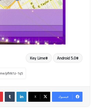
Key Lime
Android 5.0
لينكدإن
فيسبوك
‫X