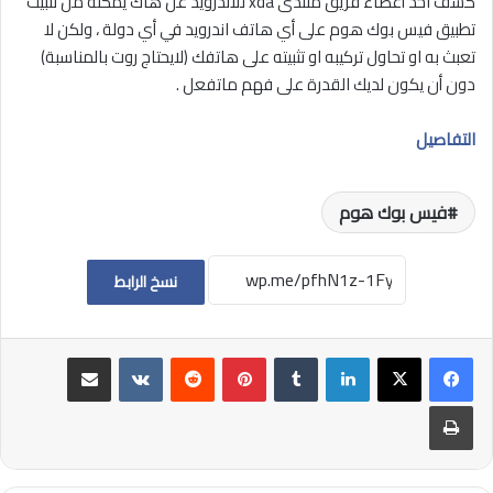
كشف احد أعضاء فريق منتدى xda للاندرويد عن هاك يمكنه من تثبيت
تطبيق فيس بوك هوم على أي هاتف اندرويد في أي دولة ، ولكن لا
تعبث به او تحاول تركيبه او تثبيته على هاتفك (لايحتاج روت بالمناسبة)
دون أن يكون لديك القدرة على فهم ماتفعل .
التفاصيل
فيس بوك هوم
نسخ الرابط
لينكدإن
بينتيريست
مشاركة عبر البريد
طباعة