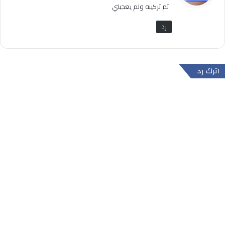
تم تركيبه ولم يعجبني
ل
رد
اترك رد