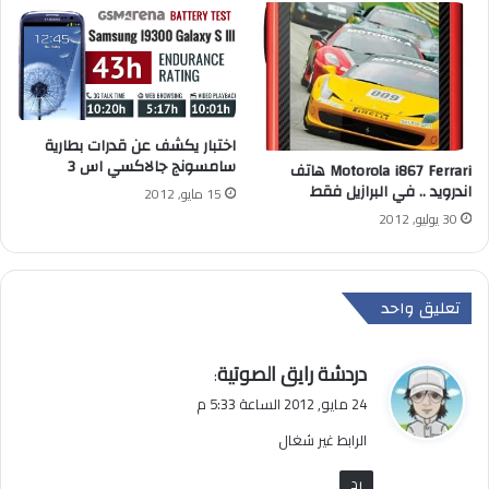
اختبار يكشف عن قدرات بطارية
سامسونج جالاكسي اس 3
Motorola i867 Ferrari هاتف
اندرويد .. في البرازيل فقط
15 مايو, 2012
30 يوليو, 2012
تعليق واحد
ي
دردشة رايق الصوتية
:
ق
24 مايو, 2012 الساعة 5:33 م
و
الرابط غير شغال
ل
رد