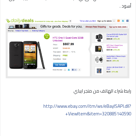
أسود .
رابط شراء الهاتف من متجر ايباي
http://www.ebay.com/itm/ws/eBayISAPI.dll?
ViewItem&item=320885140590+