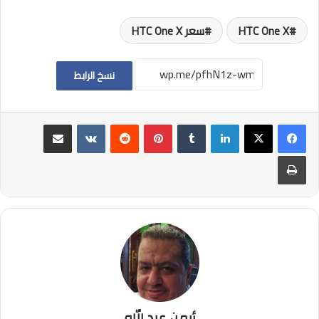
HTC One X
سعر HTC One X
نسخ الرابط
لينكدإن
بينتيريست
مشاركة عبر البريد
طباعة
أيمن عبد الله