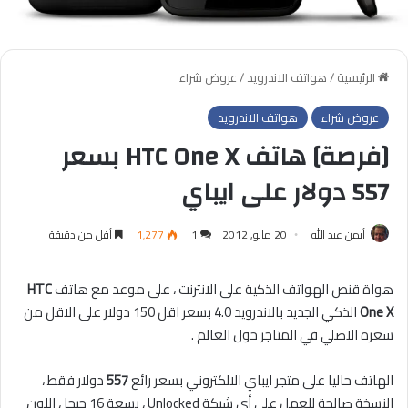
الرئيسية
/
هواتف الاندرويد
/
عروض شراء
عروض شراء
هواتف الاندرويد
[فرصة] هاتف HTC One X بسعر
557 دولار على ايباي
أيمن عبد الله
20 مايو, 2012
1
1٬277
أقل من دقيقة
هواة قنص الهواتف الذكية على الانترنت ، على موعد مع هاتف
HTC
One X
الذكي الجديد بالاندرويد 4.0 بسعر اقل 150 دولار على الاقل من
سعره الاصلي في المتاجر حول العالم .
الهاتف حاليا على متجر ايباي الالكتروني بسعر رائع
557
دولار فقط ،
النسخة صالحة للعمل على أي شبكة Unlocked ، بسعة 16 جيجا ، اللون